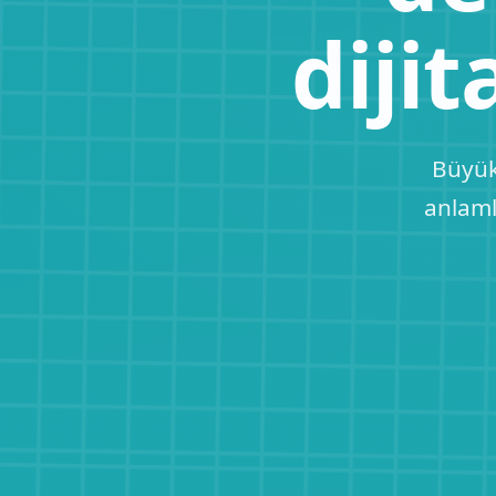
dijit
Büyük 
anlaml