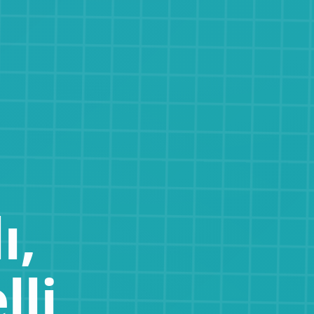
ı,
li,