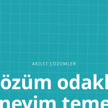
AKILCI ÇÖZÜMLER
özüm odakl
neyim temel