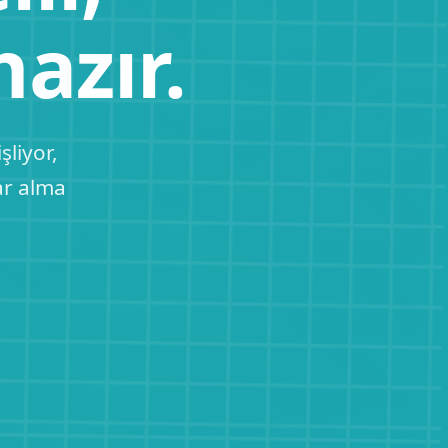
hazır.
şliyor,
ar alma