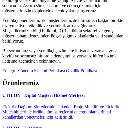
teknoloji ve sektörel bilgisi ile yaptığı Ar-Ge yatırımlarının
sonucudur. Ayrıca süreç tasarımı ve etkin çözümler için
müşterilerimizin ekipleriyle de çok yakın çalışıyoruz.
Yenilikçi önerilerimiz ile müşterilerimizde tüm süreci baştan birlikte
dizayn ediyor, etkinlik ve verimlilik artışı sağlıyoruz.
Müşterilerimizin bilgi birikimi, IQB ekibinin sektörel ve geniş
müşteri tabanı deneyimleri ile çalıştığımız alanlarda yeni standartlar
belirliyoruz.
Bir sorununuz veya yenilikçi çözümlere ihtiyacınız varsa; ayrıca
keyifli ve sorunsuz bir proje deneyimi istiyorsanız lütfen bizimle
iletişime geçmekten çekinmeyin.
Entegre Yönetim Sistemi Politikası
Gizlilik Politikası
Ürünlerimiz
UTILON - Dijital Müşteri Hizmet Merkezi
Elektrik Dağıtım Şirketlerinin Tüketici, Proje Müellifi ve Elektrik
Müteahhitleri ile birlikte tüm süreçlerini entegre olarak dijital
kanallardan yönetmeleri için geliştirildi.