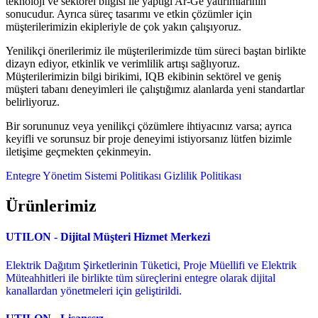
teknoloji ve sektörel bilgisi ile yaptığı Ar-Ge yatırımlarının
sonucudur. Ayrıca süreç tasarımı ve etkin çözümler için
müşterilerimizin ekipleriyle de çok yakın çalışıyoruz.
Yenilikçi önerilerimiz ile müşterilerimizde tüm süreci baştan birlikte
dizayn ediyor, etkinlik ve verimlilik artışı sağlıyoruz.
Müşterilerimizin bilgi birikimi, IQB ekibinin sektörel ve geniş
müşteri tabanı deneyimleri ile çalıştığımız alanlarda yeni standartlar
belirliyoruz.
Bir sorununuz veya yenilikçi çözümlere ihtiyacınız varsa; ayrıca
keyifli ve sorunsuz bir proje deneyimi istiyorsanız lütfen bizimle
iletişime geçmekten çekinmeyin.
Entegre Yönetim Sistemi Politikası
Gizlilik Politikası
Ürünlerimiz
UTILON - Dijital Müşteri Hizmet Merkezi
Elektrik Dağıtım Şirketlerinin Tüketici, Proje Müellifi ve Elektrik
Müteahhitleri ile birlikte tüm süreçlerini entegre olarak dijital
kanallardan yönetmeleri için geliştirildi.